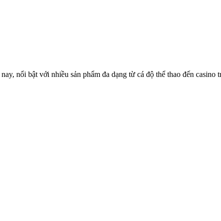
y, nổi bật với nhiều sản phẩm đa dạng từ cá độ thể thao đến casino t